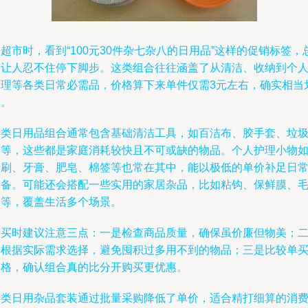
超市时，看到“100元30件杂七杂八的日用品”这样的促销标签，
会让人忍不住停下脚步。这类组合往往涵盖了从清洁、收纳到个
护理等各类日常必需品，价格算下来单件仅需3元左右，确实相当
算。
这类日用品组合通常包含基础清洁工具，如百洁布、胶手套、垃
袋等，这些都是家庭消耗较快且不可或缺的物品。个人护理小物
牙刷、牙膏、肥皂、棉签等也常在其中，能以极低的单价补足日
储备。可能还会搭配一些实用的家居杂品，比如粘钩、保鲜膜、
巾等，覆盖生活多个场景。
购买时建议注意三点：一是检查商品质量，确保虽价廉但物美；
是根据实际需求选择，避免囤积过多用不到的物品；三是比较单
价格，确认组合真的比分开购买更优惠。
这类日用杂品套装通过批量采购降低了单价，适合精打细算的消